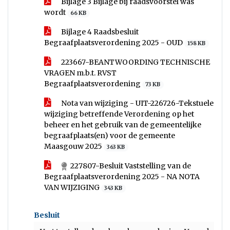
Bijlage 3 Bijlage bij raadsvoorstel was
wordt
66 KB
Bijlage 4 Raadsbesluit
Begraafplaatsverordening 2025 - OUD
158 KB
223667-BEANTWOORDING TECHNISCHE
VRAGEN m.b.t. RVST
Begraafplaatsverordening
73 KB
Nota van wijziging - UIT-226726-Tekstuele
wijziging betreffende Verordening op het
beheer en het gebruik van de gemeentelijke
begraafplaats(en) voor de gemeente
Maasgouw 2025
363 KB
227807-Besluit Vaststelling van de
Begraafplaatsverordening 2025 - NA NOTA
VAN WIJZIGING
343 KB
Besluit