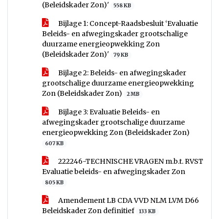
(Beleidskader Zon)'
558 KB
Bijlage 1: Concept-Raadsbesluit ‘Evaluatie
Beleids- en afwegingskader grootschalige
duurzame energieopwekking Zon
(Beleidskader Zon)'
79 KB
Bijlage 2: Beleids- en afwegingskader
grootschalige duurzame energieopwekking
Zon (Beleidskader Zon)
2 MB
Bijlage 3: Evaluatie Beleids- en
afwegingskader grootschalige duurzame
energieopwekking Zon (Beleidskader Zon)
607 KB
222246-TECHNISCHE VRAGEN m.b.t. RVST
Evaluatie beleids- en afwegingskader Zon
805 KB
Amendement LB CDA VVD NLM LVM D66
Beleidskader Zon definitief
133 KB