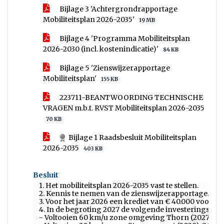
Bijlage 3 'Achtergrondrapportage
Mobiliteitsplan 2026-2035'
19 MB
Bijlage 4 'Programma Mobiliteitsplan
2026-2030 (incl. kostenindicatie)'
84 KB
Bijlage 5 'Zienswijzerapportage
Mobiliteitsplan'
155 KB
223711-BEANTWOORDING TECHNISCHE
VRAGEN m.b.t. RVST Mobiliteitsplan 2026-2035
70 KB
Bijlage 1 Raadsbesluit Mobiliteitsplan
2026-2035
403 KB
Besluit
1. Het mobiliteitsplan 2026-2035 vast te stellen.
2. Kennis te nemen van de zienswijzerapportage.
3. Voor het jaar 2026 een krediet van € 40.000 voor h
4. In de begroting 2027 de volgende investeringsmaa
- Voltooien 60 km/u zone omgeving Thorn (2027) € 