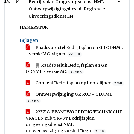
14
Bedrijfsplan Omgevingsdienst NML
Ontwerpwijzigingsbesluit Regionale
Uitvoeringsdienst LN
HAMERSTUK
Bijlagen
Raadsvoorstel Bedrijfsplan en GR ODNML
- versie MG-signed
663 KB
Raadsbesluit Bedrijfsplan en GR
ODNML - versie MG
405 KB
Concept Bedrijfsplan op hoofdlijnen
2 MB
Ontwerpwijziging GR RUD - ODNML
303 KB
223718-BEANTWOORDING TECHNISCHE
VRAGEN m.b.t. RVST Bedrijfsplan
omgevingsdienst NML
ontwerpwijzigingsbesluit Regio
73 KB