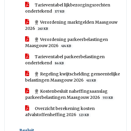
Tarieventabel lijkbezorgingsrechten
ondertekend
177 KB
Verordening marktgelden Maasgouw
2026
263 KB
Verordening parkeerbelastingen
Maasgouw 2026
414 KB
Tarieventabel parkeerbelastingen
ondertekend
86 KB
Regeling kwijtschelding gemeentelijke
belastingen Maasgouw 2026
411 KB
Kostenbesluit naheffingsaanslag
parkeerbelastingen Maasgouw 2026
553 KB
Overzicht berekening kosten
afvalstoffenheffing 2026
123 KB
Besluit