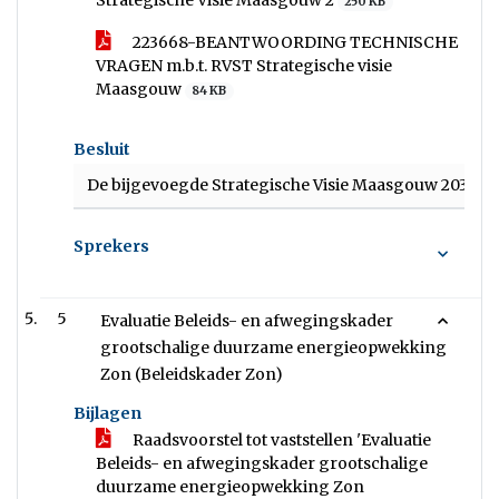
Strategische Visie Maasgouw 2
250 KB
223668-BEANTWOORDING TECHNISCHE
VRAGEN m.b.t. RVST Strategische visie
Maasgouw
84 KB
Besluit
De bijgevoegde Strategische Visie Maasgouw 2035 vast
Sprekers
5
Evaluatie Beleids- en afwegingskader
grootschalige duurzame energieopwekking
Zon (Beleidskader Zon)
Bijlagen
Raadsvoorstel tot vaststellen 'Evaluatie
Beleids- en afwegingskader grootschalige
duurzame energieopwekking Zon