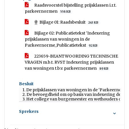
Raadsvoorstel bijstelling prijsklassen i.r.t.
parkeernormen
558 KB
Bijlage 01: Raadsbesluit
263 KB
Bijlage 02: Publicatietekst 'Indexering
prijsklassen van woningen in de
Parkeernorme_Publicatietekst
92 KB
223659-BEANTWOORDING TECHNISCHE
VRAGEN m.b.t. RVST Indexering prijsklassen
van woningen t.b.v. parkeernormen
89 KB
Besluit
1. De prijsklassen van woningen in de ‘Parkeernorm
2. De bevoegdheid om op basis van indexering de pr
3. Het college van burgemeester en wethouders opdr
Sprekers