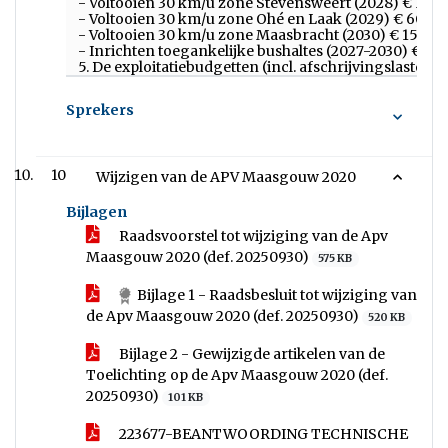
- Voltooien 30 km/u zone Stevensweert (2028) € 150.
- Voltooien 30 km/u zone Ohé en Laak (2029) € 60.00
- Voltooien 30 km/u zone Maasbracht (2030) € 150.00
- Inrichten toegankelijke bushaltes (2027-2030) € 25.0
5. De exploitatiebudgetten (incl. afschrijvingslasten)
Sprekers
10
Wijzigen van de APV Maasgouw 2020
Bijlagen
Raadsvoorstel tot wijziging van de Apv
Maasgouw 2020 (def. 20250930)
575 KB
Bijlage 1 - Raadsbesluit tot wijziging van
de Apv Maasgouw 2020 (def. 20250930)
520 KB
Bijlage 2 - Gewijzigde artikelen van de
Toelichting op de Apv Maasgouw 2020 (def.
20250930)
101 KB
223677-BEANTWOORDING TECHNISCHE