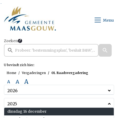
Ga naar de inhoud van deze pagina
Ga naar het zoeken
Ga naar het menu
Menu
Zoeken
U bevindt zich hier:
Home
Vergaderingen
01. Raadsvergadering
A
A
A
2026
2025
2025
dinsdag 16 december