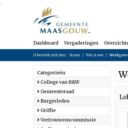
Ga naar de inhoud van deze pagina
Ga naar het zoeken
Ga naar het menu
Dashboard
Vergaderingen
Overzicht
U bevindt zich hier:
Home
Wie is wie
Werkgever
W
Categorieën
College van B&W
Gemeenteraad
Lo
Burgerleden
Griffie
Vertrouwenscommissie