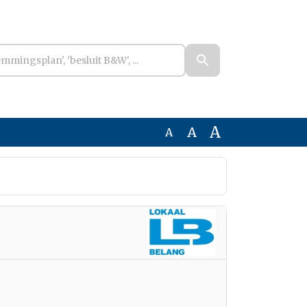
A
A
A