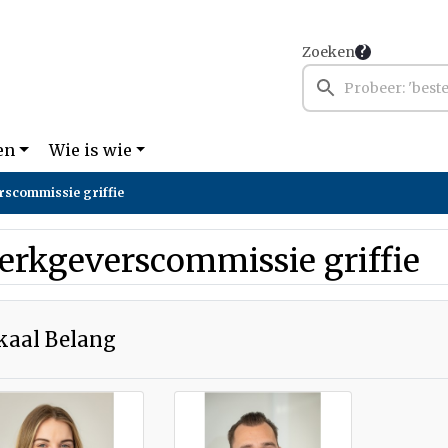
Zoeken
en
Wie is wie
scommissie griffie
erkgeverscommissie griffie
kaal Belang