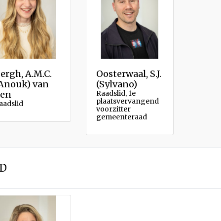
ergh, A.M.C.
Oosterwaal, S.J.
Anouk) van
(Sylvano)
en
Raadslid, 1e
plaatsvervangend
aadslid
voorzitter
gemeenteraad
D