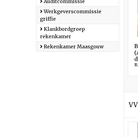
Auditcommissie
Werkgeverscommissie
griffie
Klankbordgroep
rekenkamer
B
Rekenkamer Maasgouw
(
d
R
VV