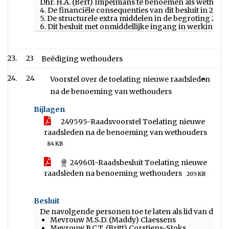
Dhr. H.A. (Bert) Impelmans te benoemen als wethoud
4. De financiële consequenties van dit besluit in 202
5. De structurele extra middelen in de begroting 202
6. Dit besluit met onmiddellijke ingang in werking te 
23
Beëdiging wethouders
24
Voorstel over de toelating nieuwe raadsleden
na de benoeming van wethouders
Bijlagen
249595-Raadsvoorstel Toelating nieuwe
raadsleden na de benoeming van wethouders
84 KB
249601-Raadsbesluit Toelating nieuwe
raadsleden na benoeming wethouders
205 KB
Besluit
De navolgende personen toe te laten als lid van de
Mevrouw M.S.D. (Maddy) Claessens
Mevrouw B.C.T. (Britt) Corstjens-Stoks