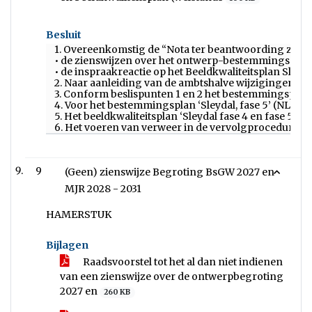
Besluit
1. Overeenkomstig de “Nota ter beantwoording zienswi
• de zienswijzen over het ontwerp-bestemmingsplan 
• de inspraakreactie op het Beeldkwaliteitsplan Sleyd
2. Naar aanleiding van de ambtshalve wijzigingen he
3. Conform beslispunten 1 en 2 het bestemmingsplan ‘S
4. Voor het bestemmingsplan ‘Sleydal, fase 5’ (NL.IMR
5. Het beeldkwaliteitsplan ‘Sleydal fase 4 en fase 5
6. Het voeren van verweer in de vervolgprocedures t
9
(Geen) zienswijze Begroting BsGW 2027 en
MJR 2028 - 2031
HAMERSTUK
Bijlagen
Raadsvoorstel tot het al dan niet indienen
van een zienswijze over de ontwerpbegroting
2027 en
260 KB