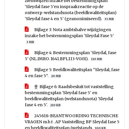
zienswijzen inzake het bestemmingsplan
‘Sleydal fase 5’en inspraakreactie op de
ontwerp-welstandsnota (beeldkwaliteitsplan)
‘Sleydal fase 4 en 5’ (geanonimiseerd).
33 MB
Bijlage 3: Nota ambtshalve wijzigingen
inzake het bestemmingsplan ‘Sleydal Fase 5’
3 MB
Bijlage 4: Bestemmingsplan ‘Sleydal, fase
5’ (NL.IMRO. 1641.BPL113-VG01).
110 MB
Bijlage 5: Beeldkwaliteitsplan “Sleydal, fase
4 en fase 5”.
20 MB
Bijlage 6: Raadsbesluit tot vaststelling
bestemmingsplan 'Sleydal fase 5' en
beeldkwaliteitsplan (welstandsnota) 'Sleydal
fase 4 en 5'.
210 KB
245618-BEANTWOORDING TECHNISCHE
VRAGEN m.b.t . AP Vaststelling BP Sleydal fase 5
en beeldkwaliteitsplan (welstands
100 KB