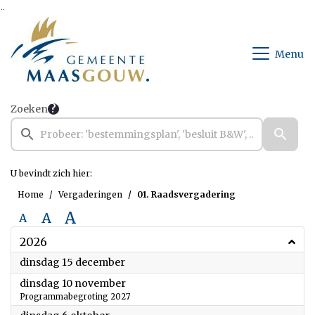
Ga naar de inhoud van deze pagina
Ga naar het zoeken
Ga naar het menu
Menu
Zoeken
U bevindt zich hier:
Home
Vergaderingen
01. Raadsvergadering
A
A
A
2026
2026
dinsdag 15 december
2026
dinsdag 10 november
Programmabegroting 2027