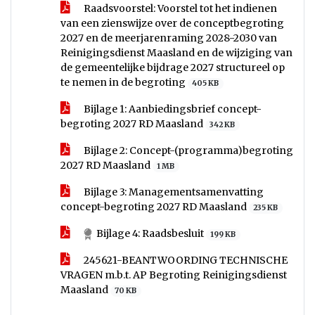
Raadsvoorstel: Voorstel tot het indienen
van een zienswijze over de conceptbegroting
2027 en de meerjarenraming 2028-2030 van
Reinigingsdienst Maasland en de wijziging van
de gemeentelijke bijdrage 2027 structureel op
te nemen in de begroting
405 KB
Bijlage 1: Aanbiedingsbrief concept-
begroting 2027 RD Maasland
342 KB
Bijlage 2: Concept-(programma)begroting
2027 RD Maasland
1 MB
Bijlage 3: Managementsamenvatting
concept-begroting 2027 RD Maasland
235 KB
Bijlage 4: Raadsbesluit
199 KB
245621-BEANTWOORDING TECHNISCHE
VRAGEN m.b.t. AP Begroting Reinigingsdienst
Maasland
70 KB