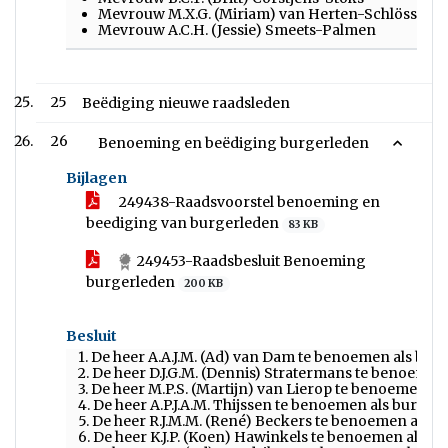
Mevrouw M.X.G. (Miriam) van Herten-Schlössels
Mevrouw A.C.H. (Jessie) Smeets-Palmen
25
Beëdiging nieuwe raadsleden
26
Benoeming en beëdiging burgerleden
Bijlagen
249438-Raadsvoorstel benoeming en
beediging van burgerleden
83 KB
249453-Raadsbesluit Benoeming
burgerleden
200 KB
Besluit
1. De heer A.A.J.M. (Ad) van Dam te benoemen als bur
2. De heer D.J.G.M. (Dennis) Stratermans te benoemen
3. De heer M.P.S. (Martijn) van Lierop te benoemen al
4. De heer A.P.J.A.M. Thijssen te benoemen als burger
5. De heer R.J.M.M. (René) Beckers te benoemen als b
6. De heer K.J.P. (Koen) Hawinkels te benoemen als b