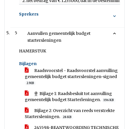
2. het bedrag van € 1.235.000, dat in de bestemmings
Sprekers
5
Aanvullen gemeentelijk budget
startersleningen
HAMERSTUK
Bijlagen
Raadsvoorstel - Raadsvoorstel aanvulling
gemeentelijk budget startersleningen-signed
2 MB
Bijlage 1: Raadsbesluit tot aanvulling
gemeentelijk budget Starterleningen.
196 KB
Bijlage 2: Overzicht van reeds verstrekte
Startersleningen.
28 KB
245598-BEANTWOORDING TECHNISCHE