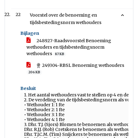
22
Voorstel over de benoeming en
tijdsbestedingsnorm wethouders
Bijlagen
248927-Raadsvoorstel Benoeming
wethouders en tijdsbestedingsnorm
wethouders
87 KB
249304-RBSL Benoeming wethouders
206 KB
Besluit
1. Het aantal wethouders vast te stellen op 4 en de ti
2. De verdeling van de tijdsbestedingsnorm als volgt va
• Wethouder 1: 1 fte
• Wethouder 2: 1 fte
• Wethouder 3: 1 fte
• Wethouder 4: 1 fte
3. Dhr. T.J. (Sjors) Blomen te benoemen als wethouder 
Dhr. R.J.J. (Rob) Cretskens te benoemen als wethouder
Dhr. T.J.C.M. (Tim) Snijckers te benoemen als wethoud