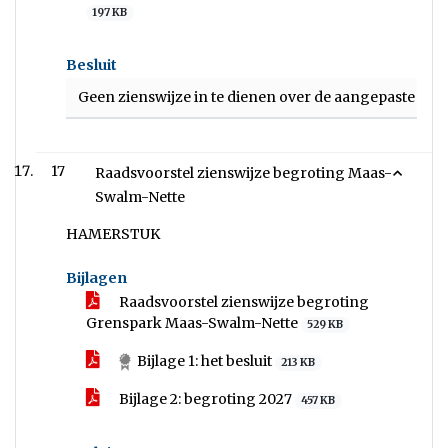
197 KB
Besluit
Geen zienswijze in te dienen over de aangepaste be
17
Raadsvoorstel zienswijze begroting Maas-
Swalm-Nette
HAMERSTUK
Bijlagen
Raadsvoorstel zienswijze begroting
Grenspark Maas-Swalm-Nette
529 KB
Bijlage 1: het besluit
213 KB
Bijlage 2: begroting 2027
457 KB