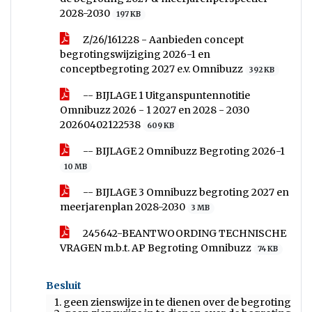
2028-2030
197 KB
Z/26/161228 - Aanbieden concept
begrotingswijziging 2026-1 en
conceptbegroting 2027 e.v. Omnibuzz
392 KB
-- BIJLAGE 1 Uitganspuntennotitie
Omnibuzz 2026 - 1 2027 en 2028 - 2030
20260402122538
609 KB
-- BIJLAGE 2 Omnibuzz Begroting 2026-1
10 MB
-- BIJLAGE 3 Omnibuzz begroting 2027 en
meerjarenplan 2028-2030
3 MB
245642-BEANTWOORDING TECHNISCHE
VRAGEN m.b.t. AP Begroting Omnibuzz
74 KB
Besluit
1. geen zienswijze in te dienen over de begrotingswij