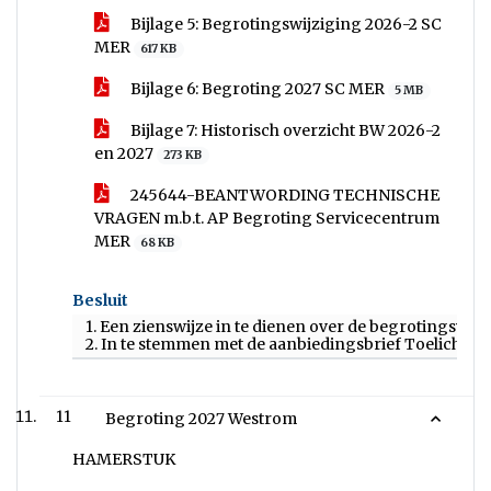
Bijlage 5: Begrotingswijziging 2026-2 SC
MER
617 KB
Bijlage 6: Begroting 2027 SC MER
5 MB
Bijlage 7: Historisch overzicht BW 2026-2
en 2027
273 KB
245644-BEANTWORDING TECHNISCHE
VRAGEN m.b.t. AP Begroting Servicecentrum
MER
68 KB
Besluit
1. Een zienswijze in te dienen over de begrotingswi
2. In te stemmen met de aanbiedingsbrief Toelichti
11
Begroting 2027 Westrom
HAMERSTUK