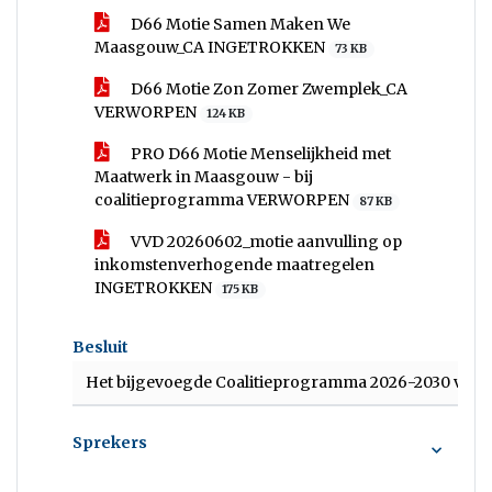
D66 Motie Samen Maken We
Maasgouw_CA INGETROKKEN
73 KB
D66 Motie Zon Zomer Zwemplek_CA
VERWORPEN
124 KB
PRO D66 Motie Menselijkheid met
Maatwerk in Maasgouw - bij
coalitieprogramma VERWORPEN
87 KB
VVD 20260602_motie aanvulling op
inkomstenverhogende maatregelen
INGETROKKEN
175 KB
Besluit
Het bijgevoegde Coalitieprogramma 2026-2030 vast te
Sprekers