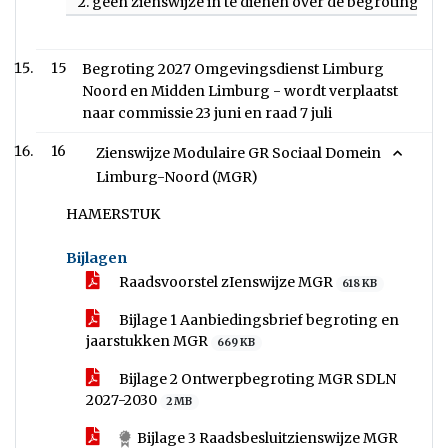
2. geen zienswijze in te dienen over de begroting 20
15
Begroting 2027 Omgevingsdienst Limburg
Noord en Midden Limburg - wordt verplaatst
naar commissie 23 juni en raad 7 juli
16
Zienswijze Modulaire GR Sociaal Domein
Limburg-Noord (MGR)
HAMERSTUK
Bijlagen
Raadsvoorstel zIenswijze MGR
618 KB
Bijlage 1 Aanbiedingsbrief begroting en
jaarstukken MGR
669 KB
Bijlage 2 Ontwerpbegroting MGR SDLN
2027-2030
2 MB
Bijlage 3 Raadsbesluitzienswijze MGR