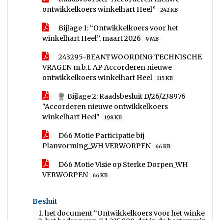
ontwikkelkoers winkelhart Heel”
242 KB
Bijlage 1: “Ontwikkelkoers voor het
winkelhart Heel”, maart 2026
9 MB
243295-BEANTWOORDING TECHNISCHE
VRAGEN m.b.t. AP Accorderen nieuwe
ontwikkelkoers winkelhart Heel
115 KB
Bijlage 2: Raadsbesluit D/26/238976
"Accorderen nieuwe ontwikkelkoers
winkelhart Heel"
198 KB
D66 Motie Participatie bij
Planvorming_WH VERWORPEN
66 KB
D66 Motie Visie op Sterke Dorpen_WH
VERWORPEN
66 KB
Besluit
1. het document “Ontwikkelkoers voor het winkelhart