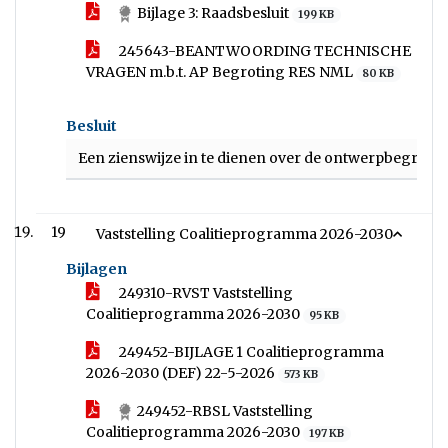
Bijlage 3: Raadsbesluit
199 KB
245643-BEANTWOORDING TECHNISCHE
VRAGEN m.b.t. AP Begroting RES NML
80 KB
Besluit
Een zienswijze in te dienen over de ontwerpbegrotin
19
Vaststelling Coalitieprogramma 2026-2030
Bijlagen
249310-RVST Vaststelling
Coalitieprogramma 2026-2030
95 KB
249452-BIJLAGE 1 Coalitieprogramma
2026-2030 (DEF) 22-5-2026
573 KB
249452-RBSL Vaststelling
Coalitieprogramma 2026-2030
197 KB