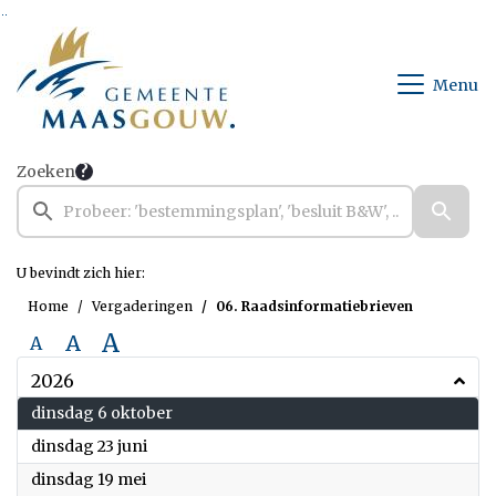
Ga naar de inhoud van deze pagina
Ga naar het zoeken
Ga naar het menu
Menu
Zoeken
U bevindt zich hier:
Home
Vergaderingen
06. Raadsinformatiebrieven
A
A
A
2026
2026
dinsdag 6 oktober
2026
dinsdag 23 juni
2026
dinsdag 19 mei