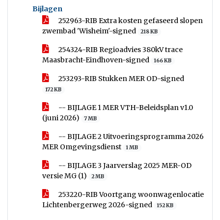
Bijlagen
252963-RIB Extra kosten gefaseerd slopen
zwembad 'Wisheim'-signed
218 KB
254324-RIB Regioadvies 380kV trace
Maasbracht-Eindhoven-signed
166 KB
253293-RIB Stukken MER OD-signed
172 KB
-- BIJLAGE 1 MER VTH-Beleidsplan v1.0
(juni 2026)
7 MB
-- BIJLAGE 2 Uitvoeringsprogramma 2026
MER Omgevingsdienst
1 MB
-- BIJLAGE 3 Jaarverslag 2025 MER-OD
versie MG (1)
2 MB
253220-RIB Voortgang woonwagenlocatie
Lichtenbergerweg 2026-signed
152 KB