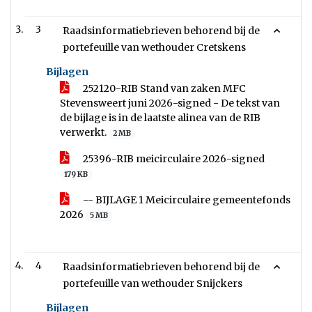
3
Raadsinformatiebrieven behorend bij de
portefeuille van wethouder Cretskens
Bijlagen
252120-RIB Stand van zaken MFC
Stevensweert juni 2026-signed - De tekst van
de bijlage is in de laatste alinea van de RIB
verwerkt.
2 MB
25396-RIB meicirculaire 2026-signed
179 KB
-- BIJLAGE 1 Meicirculaire gemeentefonds
2026
5 MB
4
Raadsinformatiebrieven behorend bij de
portefeuille van wethouder Snijckers
Bijlagen