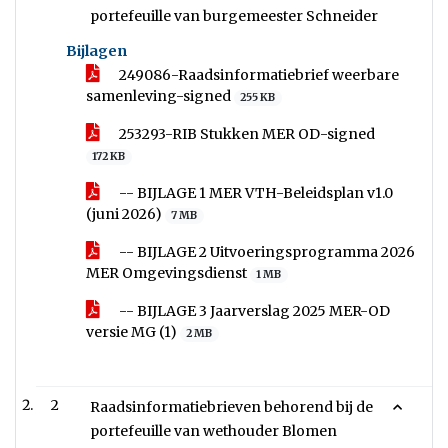
portefeuille van burgemeester Schneider
Bijlagen
249086-Raadsinformatiebrief weerbare
samenleving-signed
255 KB
253293-RIB Stukken MER OD-signed
172 KB
-- BIJLAGE 1 MER VTH-Beleidsplan v1.0
(juni 2026)
7 MB
-- BIJLAGE 2 Uitvoeringsprogramma 2026
MER Omgevingsdienst
1 MB
-- BIJLAGE 3 Jaarverslag 2025 MER-OD
versie MG (1)
2 MB
2
Raadsinformatiebrieven behorend bij de
portefeuille van wethouder Blomen